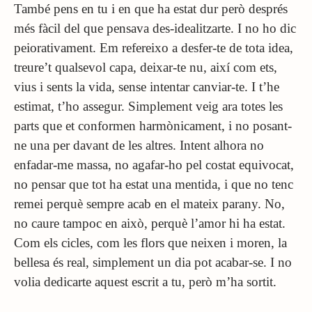
També pens en tu i en que ha estat dur però després
més fàcil del que pensava des-idealitzarte. I no ho dic
peiorativament. Em refereixo a desfer-te de tota idea,
treure’t qualsevol capa, deixar-te nu, així com ets,
vius i sents la vida, sense intentar canviar-te. I t’he
estimat, t’ho assegur. Simplement veig ara totes les
parts que et conformen harmònicament, i no posant-
ne una per davant de les altres. Intent alhora no
enfadar-me massa, no agafar-ho pel costat equivocat,
no pensar que tot ha estat una mentida, i que no tenc
remei perquè sempre acab en el mateix parany. No,
no caure tampoc en això, perquè l’amor hi ha estat.
Com els cicles, com les flors que neixen i moren, la
bellesa és real, simplement un dia pot acabar-se. I no
volia dedicarte aquest escrit a tu, però m’ha sortit.