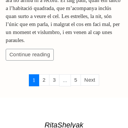
ara no arriba ni a record. Et faig patir, quan em tanco
a l’habitació quadrada, que m’acompanya inclús
quan surto a veure el cel. Les estrelles, la nit, són
l’únic que em parla, i malgrat el cos em faci mal, per
un moment et vislumbro, i em venen al cap unes
paraules.
Continue reading
1
2
3
...
5
Next
RitaShelyak