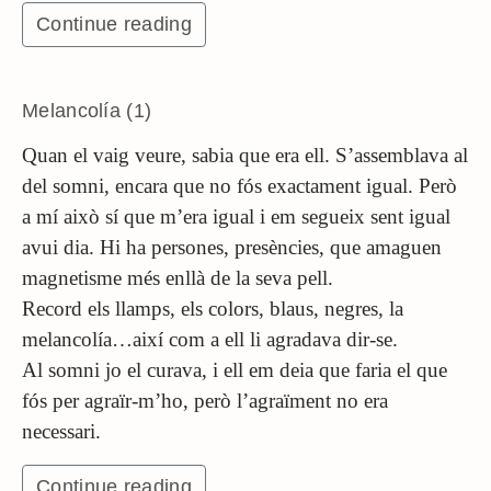
Continue reading
Melancolía (1)
Quan el vaig veure, sabia que era ell. S’assemblava al
del somni, encara que no fós exactament igual. Però
a mí això sí que m’era igual i em segueix sent igual
avui dia. Hi ha persones, presències, que amaguen
magnetisme més enllà de la seva pell.
Record els llamps, els colors, blaus, negres, la
melancolía…així com a ell li agradava dir-se.
Al somni jo el curava, i ell em deia que faria el que
fós per agraïr-m’ho, però l’agraïment no era
necessari.
Continue reading