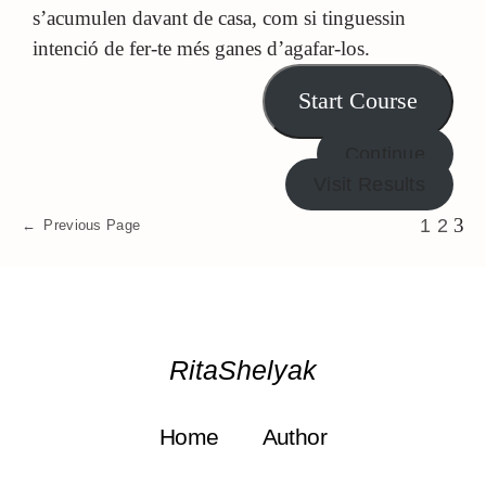
s’acumulen davant de casa, com si tinguessin
intenció de fer-te més ganes d’agafar-los.
Start Course
Continue
Visit Results
3
1
2
←
Previous Page
RitaShelyak
Home
Author